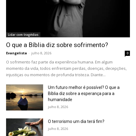
Lidar com tragédias
O que a Bíblia diz sobre sofrimento?
Evangelista
-
julho 8, 2026
0
O sofrimento faz parte da experiência humana. Em algum
momento da vida, todos enfrentam perdas, doenças, decepções,
injustiças ou momentos de profunda tristeza. Diante...
Um futuro melhor é possível? O que a
Bíblia diz sobre a esperança para a
humanidade
julho 8, 2026
O terrorismo um dia terá fim?
julho 8, 2026