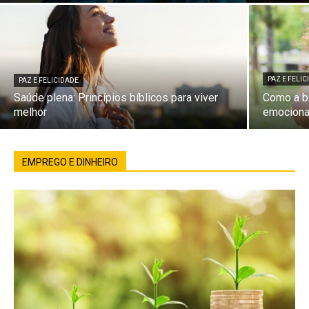
PAZ E FELI
PAZ E FELICIDADE
Saúde plena: Princípios bíblicos para viver
Como a bí
melhor
emociona
EMPREGO E DINHEIRO