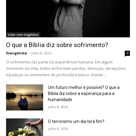
Lidar com tragédias
O que a Bíblia diz sobre sofrimento?
Evangelista
-
julho 8, 2026
0
O sofrimento faz parte da experiência humana. Em algum
momento da vida, todos enfrentam perdas, doenças, decepções,
injustiças ou momentos de profunda tristeza. Diante...
Um futuro melhor é possível? O que a
Bíblia diz sobre a esperança para a
humanidade
julho 8, 2026
O terrorismo um dia terá fim?
julho 8, 2026