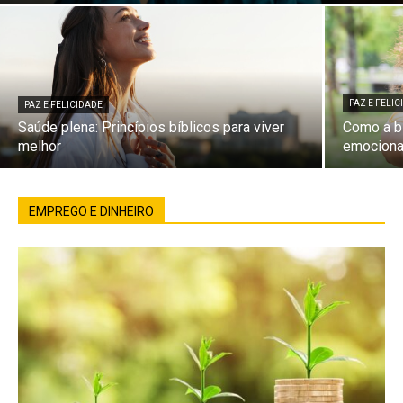
PAZ E FELI
PAZ E FELICIDADE
Saúde plena: Princípios bíblicos para viver
Como a bí
melhor
emociona
EMPREGO E DINHEIRO