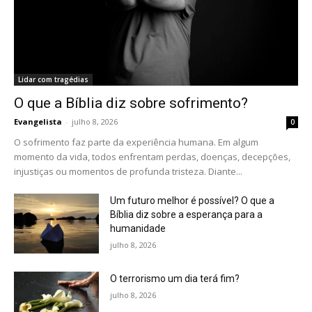
Lidar com tragédias
O que a Bíblia diz sobre sofrimento?
Evangelista
-
julho 8, 2026
0
O sofrimento faz parte da experiência humana. Em algum
momento da vida, todos enfrentam perdas, doenças, decepções,
injustiças ou momentos de profunda tristeza. Diante...
Um futuro melhor é possível? O que a
Bíblia diz sobre a esperança para a
humanidade
julho 8, 2026
O terrorismo um dia terá fim?
julho 8, 2026