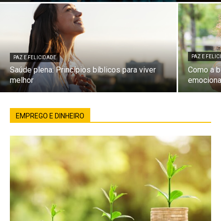
PAZ E FELI
PAZ E FELICIDADE
Saúde plena: Princípios bíblicos para viver
Como a bí
melhor
emociona
EMPREGO E DINHEIRO