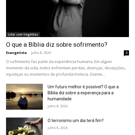
Lidar com tragédias
O que a Bíblia diz sobre sofrimento?
Evangelista
-
julho 8, 2026
0
O sofrimento faz parte da experiência humana. Em algum
momento da vida, todos enfrentam perdas, doenças, decepções,
injustiças ou momentos de profunda tristeza. Diante...
Um futuro melhor é possível? O que a
Bíblia diz sobre a esperança para a
humanidade
julho 8, 2026
O terrorismo um dia terá fim?
julho 8, 2026