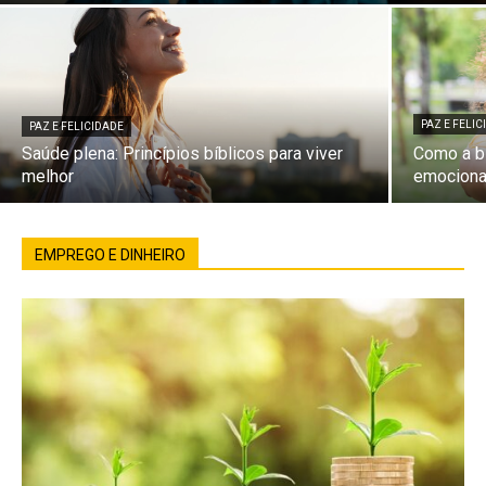
PAZ E FELI
PAZ E FELICIDADE
Saúde plena: Princípios bíblicos para viver
Como a bí
melhor
emociona
EMPREGO E DINHEIRO