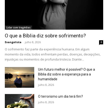
Lidar com tragédias
O que a Bíblia diz sobre sofrimento?
Evangelista
-
julho 8, 2026
0
O sofrimento faz parte da experiência humana. Em algum
momento da vida, todos enfrentam perdas, doenças, decepções,
injustiças ou momentos de profunda tristeza. Diante...
Um futuro melhor é possível? O que a
Bíblia diz sobre a esperança para a
humanidade
julho 8, 2026
O terrorismo um dia terá fim?
julho 8, 2026