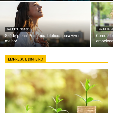
PAZ E FELI
PAZ E FELICIDADE
Saúde plena: Princípios bíblicos para viver
Como a bí
melhor
emociona
EMPREGO E DINHEIRO