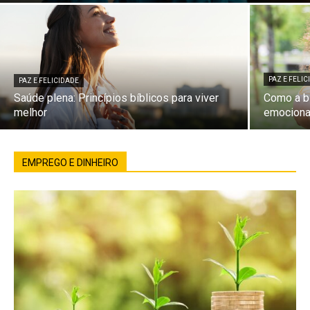
PAZ E FELI
PAZ E FELICIDADE
Saúde plena: Princípios bíblicos para viver
Como a bí
melhor
emociona
EMPREGO E DINHEIRO