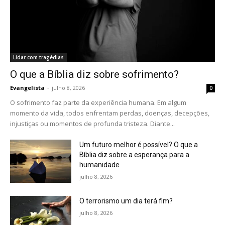
Lidar com tragédias
O que a Bíblia diz sobre sofrimento?
Evangelista
-
julho 8, 2026
0
O sofrimento faz parte da experiência humana. Em algum
momento da vida, todos enfrentam perdas, doenças, decepções,
injustiças ou momentos de profunda tristeza. Diante...
Um futuro melhor é possível? O que a
Bíblia diz sobre a esperança para a
humanidade
julho 8, 2026
O terrorismo um dia terá fim?
julho 8, 2026