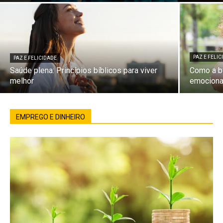
PAZ E FELI
PAZ E FELICIDADE
Saúde plena: Princípios bíblicos para viver
Como a bí
melhor
emociona
EMPREGO E DINHEIRO