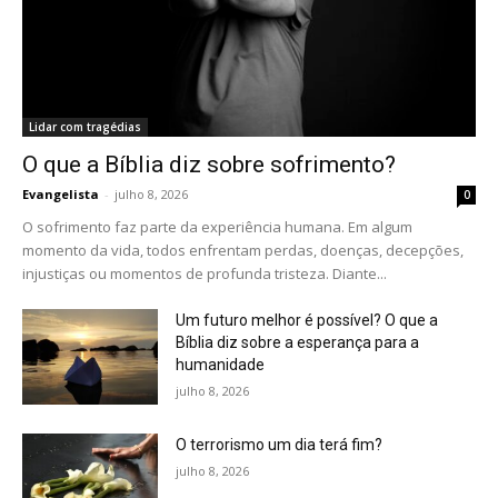
Lidar com tragédias
O que a Bíblia diz sobre sofrimento?
Evangelista
-
julho 8, 2026
0
O sofrimento faz parte da experiência humana. Em algum
momento da vida, todos enfrentam perdas, doenças, decepções,
injustiças ou momentos de profunda tristeza. Diante...
Um futuro melhor é possível? O que a
Bíblia diz sobre a esperança para a
humanidade
julho 8, 2026
O terrorismo um dia terá fim?
julho 8, 2026