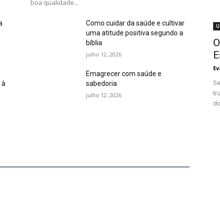
boa qualidade...
a
Como cuidar da saúde e cultivar
U
uma atitude positiva segundo a
O
bíblia
E
julho 12, 2026
Ev
Emagrecer com saúde e
Se
 à
sabedoria
tr
julho 12, 2026
do