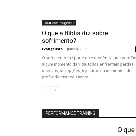
Lidar com tragédias
O que a Bíblia diz sobre
sofrimento?
Evangelista
-
julho 8, 2026
O sofrimento faz parte da experiência humana. E
algum momento da vida, todos enfrentam perdas,
doenças, decepções, injustiças ou momentos de
profunda tristeza. Diante...
PERFORMANCE TRAINING
O que 