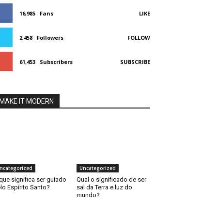
16,985
Fans
LIKE
2,458
Followers
FOLLOW
61,453
Subscribers
SUBSCRIBE
MAKE IT MODERN
ncategorized
Uncategorized
que significa ser guiado
Qual o significado de ser
lo Espírito Santo?
sal da Terra e luz do
mundo?