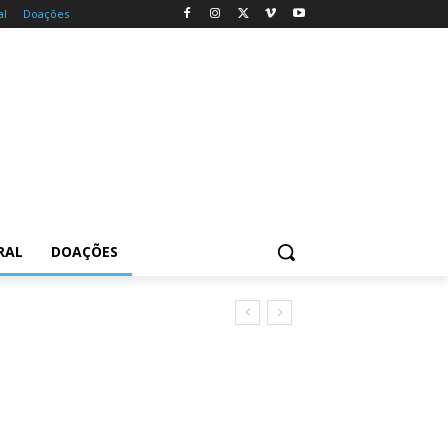
al
Doações
RAL
DOAÇÕES