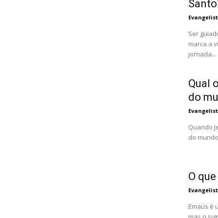
Santo
Evangelis
Ser guiad
marca a v
jornada...
Qual o
do m
Evangelis
Quando Je
do mundo"
O que
Evangelis
Emaús é u
mas o sig