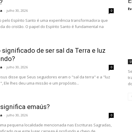
E
?
Ev
ta
-
julho 30, 2026
0
o pelo Espírito Santo é uma experiência transformadora que
ida do cristão. O papel do Espírito Santo é fundamental na
 significado de ser sal da Terra e luz
undo?
U
ta
-
julho 30, 2026
0
Se
sus disse que Seus seguidores eram o "sal da terra" e a "luz
tr
, Ele lhes deu uma missão e um propósito...
do
 significa emaús?
ta
-
julho 30, 2026
0
ma pequena localidade mencionada nas Escrituras Sagradas,
nificado que este lugar carrega é profundo e cheio de