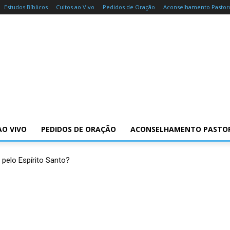
Estudos Bíblicos
Cultos ao Vivo
Pedidos de Oração
Aconselhamento Pastor
AO VIVO
PEDIDOS DE ORAÇÃO
ACONSELHAMENTO PASTO
 pelo Espírito Santo?