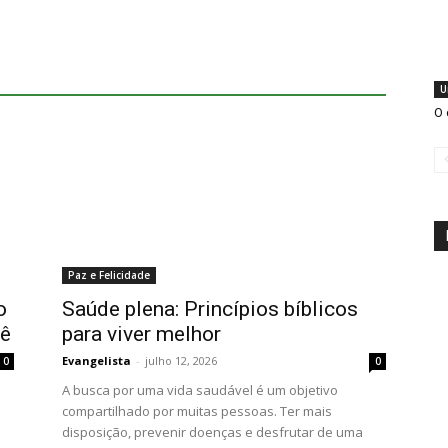
U
O 
Paz e Felicidade
o
Saúde plena: Princípios bíblicos
cê
para viver melhor
Evangelista
-
julho 12, 2026
0
0
A busca por uma vida saudável é um objetivo
compartilhado por muitas pessoas. Ter mais
disposição, prevenir doenças e desfrutar de uma