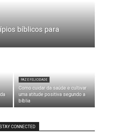
ípios bíblicos para
PAZ E FELICIDADE
Como cuidar da saúde e cultivar
 da
uma atitude positiva segundo a
bíblia
STAY CONNECTED