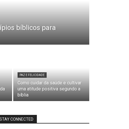
ípios bíblicos para
PAZ E FELICIDADE
Como cuidar da saúde e cultivar
 da
uma atitude positiva segundo a
bíblia
STAY CONNECTED