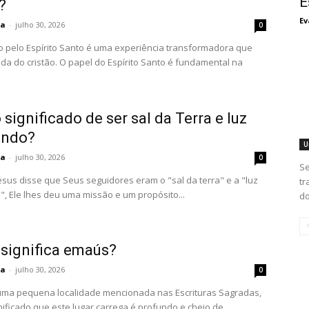
E
?
Ev
ta
-
julho 30, 2026
0
o pelo Espírito Santo é uma experiência transformadora que
ida do cristão. O papel do Espírito Santo é fundamental na
 significado de ser sal da Terra e luz
undo?
U
ta
-
julho 30, 2026
0
Se
sus disse que Seus seguidores eram o "sal da terra" e a "luz
tr
, Ele lhes deu uma missão e um propósito...
do
 significa emaús?
ta
-
julho 30, 2026
0
ma pequena localidade mencionada nas Escrituras Sagradas,
nificado que este lugar carrega é profundo e cheio de