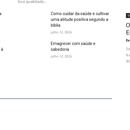
boa qualidade...
a
Como cuidar da saúde e cultivar
U
uma atitude positiva segundo a
O
bíblia
E
julho 12, 2026
Ev
Emagrecer com saúde e
Se
 à
sabedoria
tr
julho 12, 2026
do