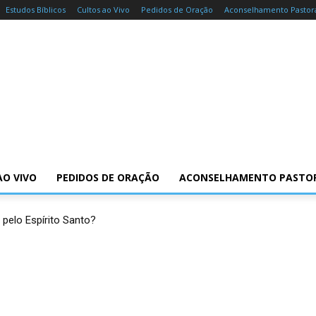
Estudos Bíblicos
Cultos ao Vivo
Pedidos de Oração
Aconselhamento Pastor
AO VIVO
PEDIDOS DE ORAÇÃO
ACONSELHAMENTO PASTO
 pelo Espírito Santo?