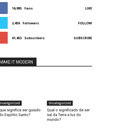
16,985
Fans
LIKE
2,458
Followers
FOLLOW
61,453
Subscribers
SUBSCRIBE
MAKE IT MODERN
ncategorized
Uncategorized
que significa ser guiado
Qual o significado de ser
lo Espírito Santo?
sal da Terra e luz do
mundo?