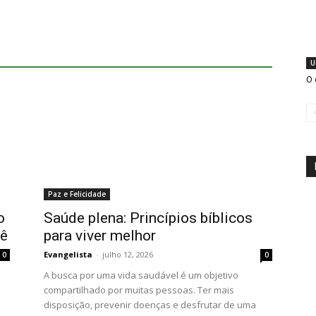
U
O 
Paz e Felicidade
o
Saúde plena: Princípios bíblicos
cê
para viver melhor
Evangelista
-
julho 12, 2026
0
0
A busca por uma vida saudável é um objetivo
compartilhado por muitas pessoas. Ter mais
disposição, prevenir doenças e desfrutar de uma