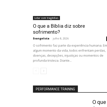
Lidar com tragédias
O que a Bíblia diz sobre
sofrimento?
Evangelista
-
julho 8, 2026
O sofrimento faz parte da experiência humana. E
algum momento da vida, todos enfrentam perdas,
doenças, decepções, injustiças ou momentos de
profunda tristeza. Diante...
PERFORMANCE TRAINING
O que 