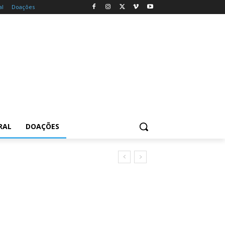
al
Doações
RAL
DOAÇÕES