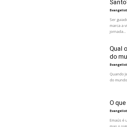
Santo
Evangelis
Ser guiad
marca a v
jornada...
Qual o
do m
Evangelis
Quando Je
do mundo"
O que
Evangelis
Emaús é u
mas o sig