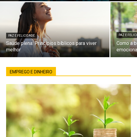
PAZ E FELI
PAZ E FELICIDADE
Saúde plena: Princípios bíblicos para viver
Como a bí
melhor
emociona
EMPREGO E DINHEIRO