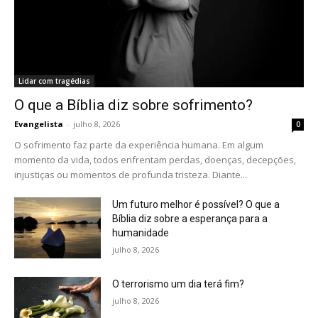
Lidar com tragédias
O que a Bíblia diz sobre sofrimento?
Evangelista
-
julho 8, 2026
0
O sofrimento faz parte da experiência humana. Em algum
momento da vida, todos enfrentam perdas, doenças, decepções,
injustiças ou momentos de profunda tristeza. Diante...
Um futuro melhor é possível? O que a
Bíblia diz sobre a esperança para a
humanidade
julho 8, 2026
O terrorismo um dia terá fim?
julho 8, 2026