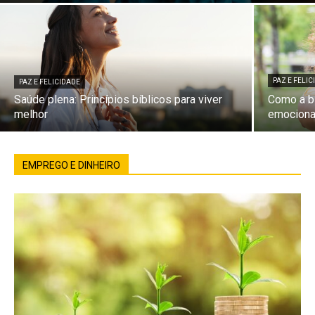
PAZ E FELI
PAZ E FELICIDADE
Saúde plena: Princípios bíblicos para viver
Como a bí
melhor
emociona
EMPREGO E DINHEIRO