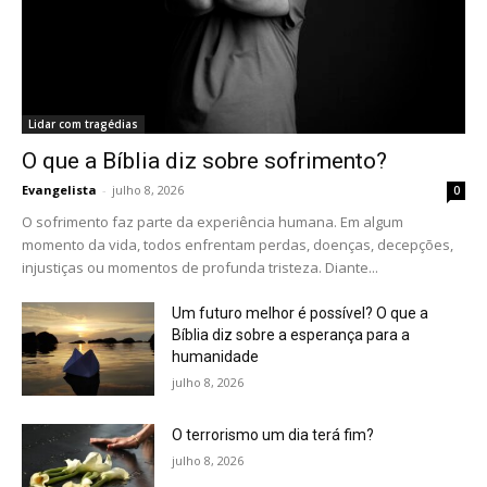
Lidar com tragédias
O que a Bíblia diz sobre sofrimento?
Evangelista
-
julho 8, 2026
0
O sofrimento faz parte da experiência humana. Em algum
momento da vida, todos enfrentam perdas, doenças, decepções,
injustiças ou momentos de profunda tristeza. Diante...
Um futuro melhor é possível? O que a
Bíblia diz sobre a esperança para a
humanidade
julho 8, 2026
O terrorismo um dia terá fim?
julho 8, 2026