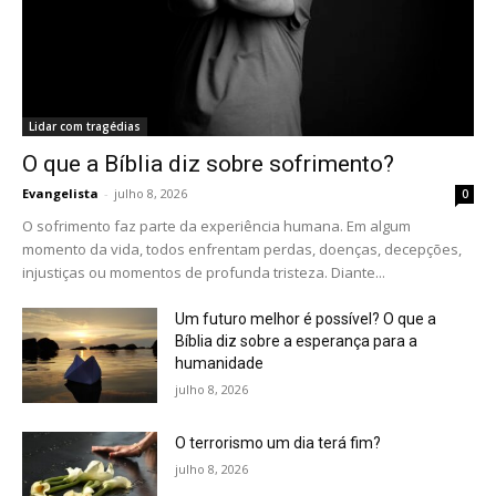
Lidar com tragédias
O que a Bíblia diz sobre sofrimento?
Evangelista
-
julho 8, 2026
0
O sofrimento faz parte da experiência humana. Em algum
momento da vida, todos enfrentam perdas, doenças, decepções,
injustiças ou momentos de profunda tristeza. Diante...
Um futuro melhor é possível? O que a
Bíblia diz sobre a esperança para a
humanidade
julho 8, 2026
O terrorismo um dia terá fim?
julho 8, 2026