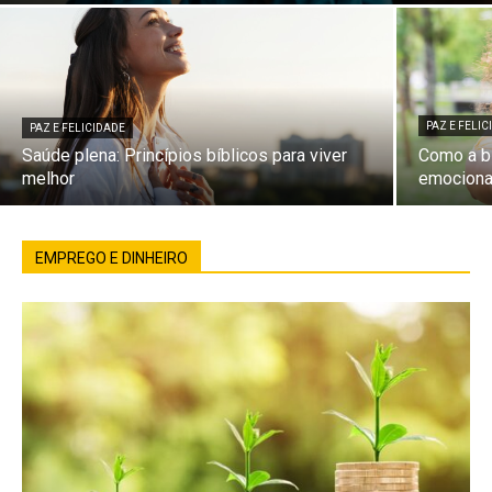
PAZ E FELI
PAZ E FELICIDADE
Saúde plena: Princípios bíblicos para viver
Como a bí
melhor
emociona
EMPREGO E DINHEIRO