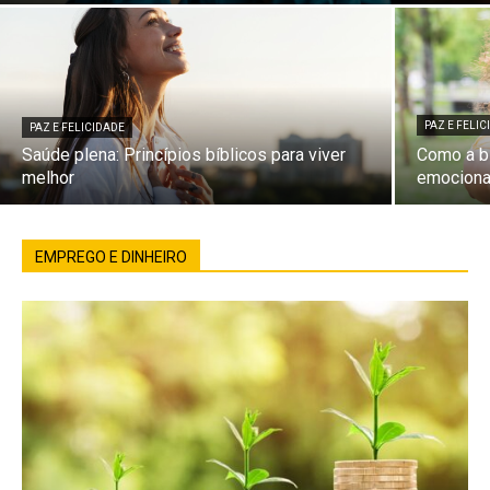
PAZ E FELI
PAZ E FELICIDADE
Saúde plena: Princípios bíblicos para viver
Como a bí
melhor
emociona
EMPREGO E DINHEIRO