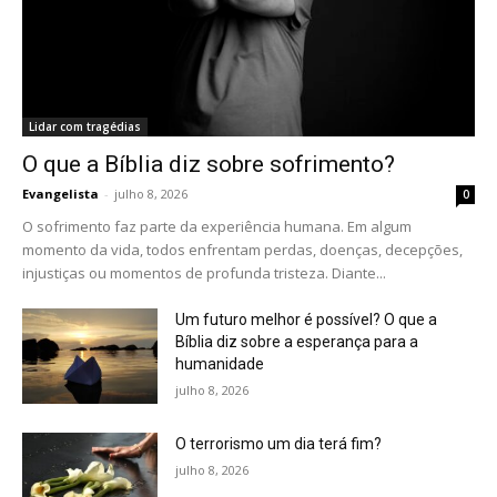
Lidar com tragédias
O que a Bíblia diz sobre sofrimento?
Evangelista
-
julho 8, 2026
0
O sofrimento faz parte da experiência humana. Em algum
momento da vida, todos enfrentam perdas, doenças, decepções,
injustiças ou momentos de profunda tristeza. Diante...
Um futuro melhor é possível? O que a
Bíblia diz sobre a esperança para a
humanidade
julho 8, 2026
O terrorismo um dia terá fim?
julho 8, 2026