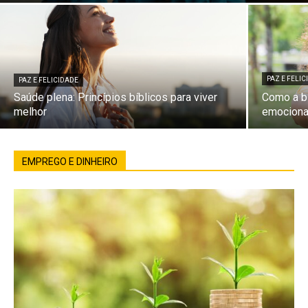
PAZ E FELI
PAZ E FELICIDADE
Saúde plena: Princípios bíblicos para viver
Como a bí
melhor
emociona
EMPREGO E DINHEIRO