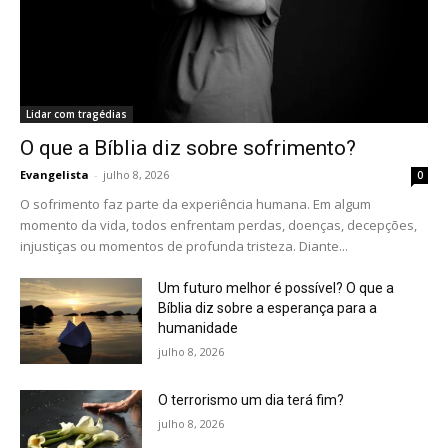
Lidar com tragédias
O que a Bíblia diz sobre sofrimento?
Evangelista
-
julho 8, 2026
0
O sofrimento faz parte da experiência humana. Em algum
momento da vida, todos enfrentam perdas, doenças, decepções,
injustiças ou momentos de profunda tristeza. Diante...
Um futuro melhor é possível? O que a
Bíblia diz sobre a esperança para a
humanidade
julho 8, 2026
O terrorismo um dia terá fim?
julho 8, 2026