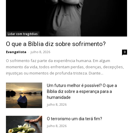
Lidar com tragédias
O que a Bíblia diz sobre sofrimento?
Evangelista
-
julho 8, 2026
0
O sofrimento faz parte da experiência humana. Em algum
momento da vida, todos enfrentam perdas, doenças, decepções,
injustiças ou momentos de profunda tristeza. Diante...
Um futuro melhor é possível? O que a
Bíblia diz sobre a esperança para a
humanidade
julho 8, 2026
O terrorismo um dia terá fim?
julho 8, 2026