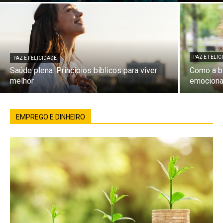
PAZ E FELI
PAZ E FELICIDADE
Saúde plena: Princípios bíblicos para viver
Como a bí
melhor
emociona
EMPREGO E DINHEIRO