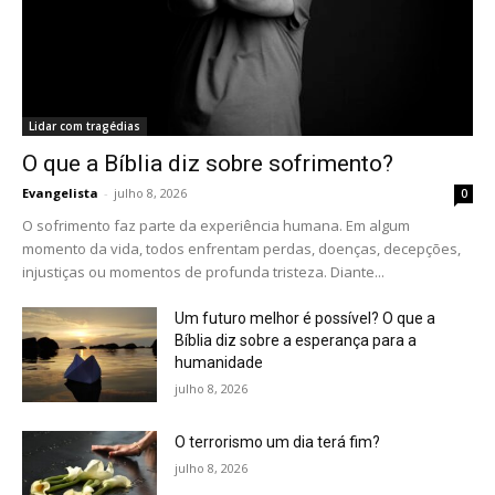
Lidar com tragédias
O que a Bíblia diz sobre sofrimento?
Evangelista
-
julho 8, 2026
0
O sofrimento faz parte da experiência humana. Em algum
momento da vida, todos enfrentam perdas, doenças, decepções,
injustiças ou momentos de profunda tristeza. Diante...
Um futuro melhor é possível? O que a
Bíblia diz sobre a esperança para a
humanidade
julho 8, 2026
O terrorismo um dia terá fim?
julho 8, 2026