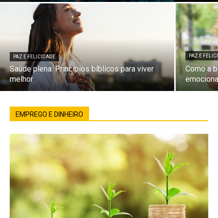
PAZ E FELI
PAZ E FELICIDADE
Saúde plena: Princípios bíblicos para viver
Como a bí
melhor
emociona
EMPREGO E DINHEIRO