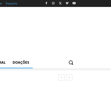
al
Doações
RAL
DOAÇÕES