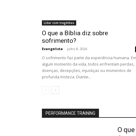
Lidar com tragédias
O que a Bíblia diz sobre
sofrimento?
Evangelista
-
julho 8, 2026
O sofrimento faz parte da experiência humana. E
algum momento da vida, todos enfrentam perdas,
doenças, decepções, injustiças ou momentos de
profunda tristeza. Diante...
PERFORMANCE TRAINING
O que 