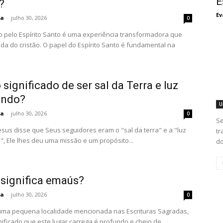
E
?
Ev
ta
-
julho 30, 2026
0
o pelo Espírito Santo é uma experiência transformadora que
ida do cristão. O papel do Espírito Santo é fundamental na
 significado de ser sal da Terra e luz
undo?
U
ta
-
julho 30, 2026
0
Se
sus disse que Seus seguidores eram o "sal da terra" e a "luz
tr
, Ele lhes deu uma missão e um propósito...
do
 significa emaús?
ta
-
julho 30, 2026
0
ma pequena localidade mencionada nas Escrituras Sagradas,
nificado que este lugar carrega é profundo e cheio de