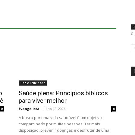
U
O 
Paz e Felicidade
o
Saúde plena: Princípios bíblicos
cê
para viver melhor
Evangelista
-
julho 12, 2026
0
0
A busca por uma vida saudável é um objetivo
compartilhado por muitas pessoas. Ter mais
disposição, prevenir doenças e desfrutar de uma