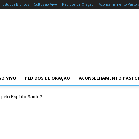
Estudos Bíblicos
Cultos ao Vivo
Pedidos de Oração
Aconselhamento Pastor
AO VIVO
PEDIDOS DE ORAÇÃO
ACONSELHAMENTO PASTO
 pelo Espírito Santo?