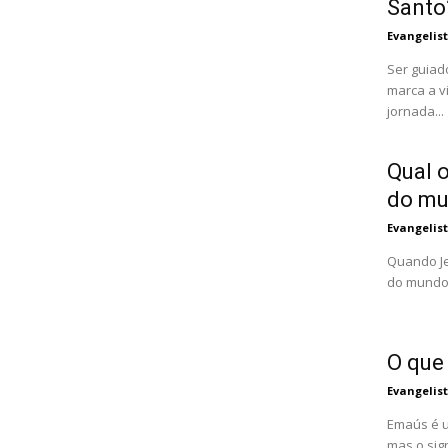
Santo
Evangelis
Ser guiad
marca a v
jornada...
Qual o
do m
Evangelis
Quando Je
do mundo"
O que
Evangelis
Emaús é u
mas o sig