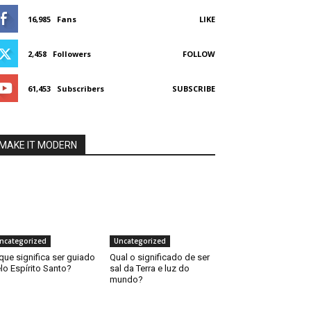
16,985
Fans
LIKE
2,458
Followers
FOLLOW
61,453
Subscribers
SUBSCRIBE
MAKE IT MODERN
ncategorized
Uncategorized
que significa ser guiado
Qual o significado de ser
lo Espírito Santo?
sal da Terra e luz do
mundo?