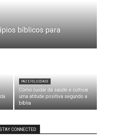
ípios bíblicos para
PAZ E FELICIDADE
Como cuidar da saúde e cultivar
 da
uma atitude positiva segundo a
bíblia
STAY CONNECTED