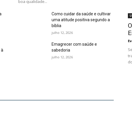
boa qualidade...
a
Como cuidar da saúde e cultivar
U
uma atitude positiva segundo a
O
bíblia
E
julho 12, 2026
Ev
Emagrecer com saúde e
Se
 à
sabedoria
tr
julho 12, 2026
do