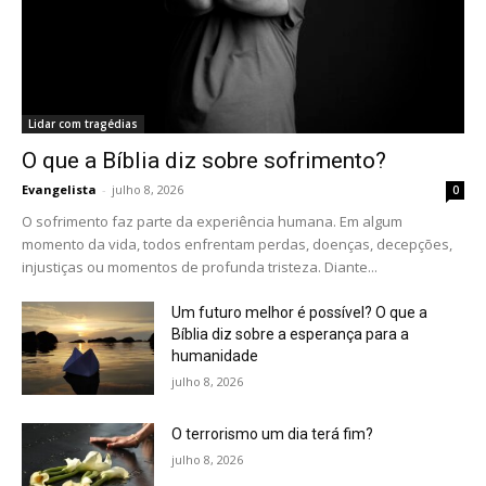
Lidar com tragédias
O que a Bíblia diz sobre sofrimento?
Evangelista
-
julho 8, 2026
0
O sofrimento faz parte da experiência humana. Em algum
momento da vida, todos enfrentam perdas, doenças, decepções,
injustiças ou momentos de profunda tristeza. Diante...
Um futuro melhor é possível? O que a
Bíblia diz sobre a esperança para a
humanidade
julho 8, 2026
O terrorismo um dia terá fim?
julho 8, 2026