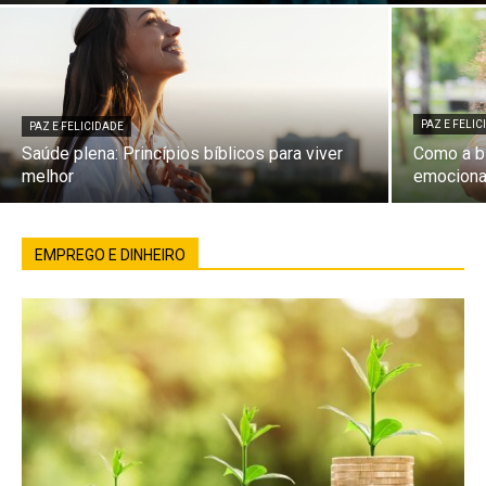
PAZ E FELI
PAZ E FELICIDADE
Saúde plena: Princípios bíblicos para viver
Como a bí
melhor
emociona
EMPREGO E DINHEIRO