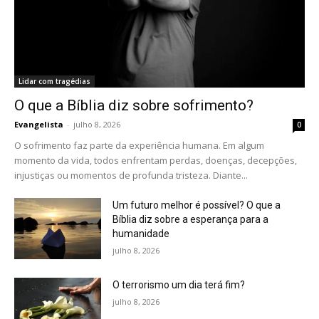
Lidar com tragédias
O que a Bíblia diz sobre sofrimento?
Evangelista
-
julho 8, 2026
0
O sofrimento faz parte da experiência humana. Em algum
momento da vida, todos enfrentam perdas, doenças, decepções,
injustiças ou momentos de profunda tristeza. Diante...
Um futuro melhor é possível? O que a
Bíblia diz sobre a esperança para a
humanidade
julho 8, 2026
O terrorismo um dia terá fim?
julho 8, 2026