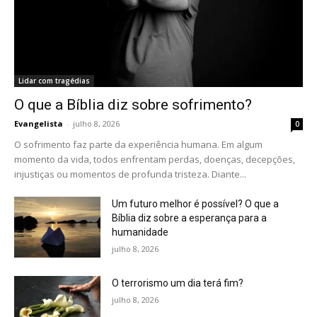
Lidar com tragédias
O que a Bíblia diz sobre sofrimento?
Evangelista
-
julho 8, 2026
0
O sofrimento faz parte da experiência humana. Em algum
momento da vida, todos enfrentam perdas, doenças, decepções,
injustiças ou momentos de profunda tristeza. Diante...
Um futuro melhor é possível? O que a
Bíblia diz sobre a esperança para a
humanidade
julho 8, 2026
O terrorismo um dia terá fim?
julho 8, 2026