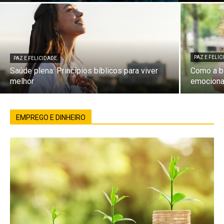
PAZ E FELI
PAZ E FELICIDADE
Saúde plena: Princípios bíblicos para viver
Como a bí
melhor
emociona
EMPREGO E DINHEIRO