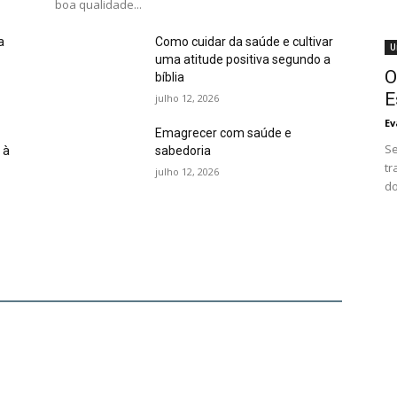
boa qualidade...
a
Como cuidar da saúde e cultivar
U
uma atitude positiva segundo a
O
bíblia
E
julho 12, 2026
Ev
Emagrecer com saúde e
Se
 à
sabedoria
tr
julho 12, 2026
do