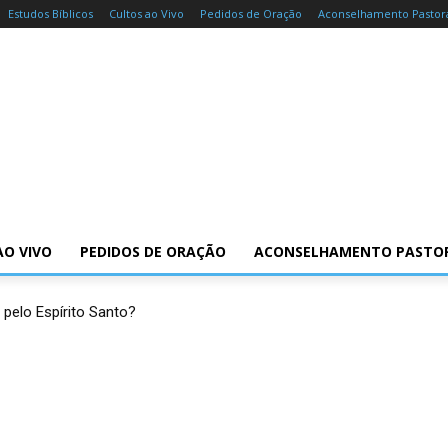
Estudos Bíblicos
Cultos ao Vivo
Pedidos de Oração
Aconselhamento Pastor
AO VIVO
PEDIDOS DE ORAÇÃO
ACONSELHAMENTO PASTO
 pelo Espírito Santo?