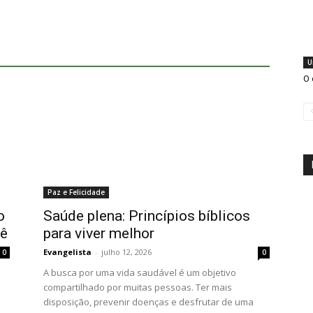
U
O 
Paz e Felicidade
o
Saúde plena: Princípios bíblicos
cê
para viver melhor
Evangelista
-
julho 12, 2026
0
0
A busca por uma vida saudável é um objetivo
compartilhado por muitas pessoas. Ter mais
disposição, prevenir doenças e desfrutar de uma