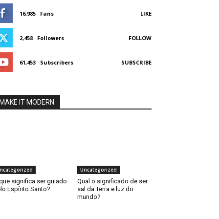
16,985
Fans
LIKE
2,458
Followers
FOLLOW
61,453
Subscribers
SUBSCRIBE
MAKE IT MODERN
ncategorized
Uncategorized
que significa ser guiado
Qual o significado de ser
lo Espírito Santo?
sal da Terra e luz do
mundo?