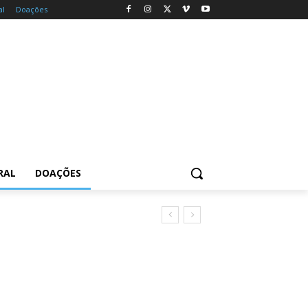
al
Doações
RAL
DOAÇÕES