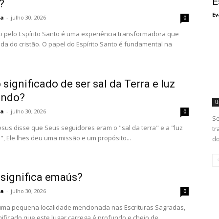
E
?
Ev
ta
-
julho 30, 2026
0
o pelo Espírito Santo é uma experiência transformadora que
ida do cristão. O papel do Espírito Santo é fundamental na
 significado de ser sal da Terra e luz
undo?
U
ta
-
julho 30, 2026
0
Se
sus disse que Seus seguidores eram o "sal da terra" e a "luz
tr
, Ele lhes deu uma missão e um propósito...
do
 significa emaús?
ta
-
julho 30, 2026
0
ma pequena localidade mencionada nas Escrituras Sagradas,
nificado que este lugar carrega é profundo e cheio de