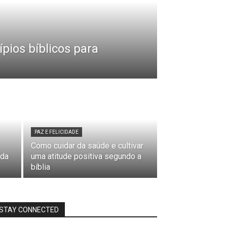
ípios bíblicos para
PAZ E FELICIDADE
Como cuidar da saúde e cultivar
 da
uma atitude positiva segundo a
bíblia
STAY CONNECTED