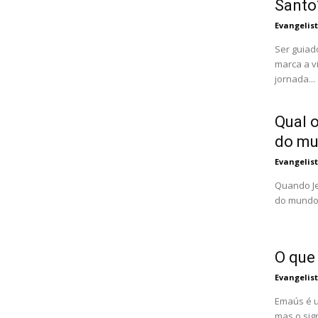
Santo
Evangelis
Ser guiad
marca a v
jornada...
Qual o
do m
Evangelis
Quando Je
do mundo"
O que
Evangelis
Emaús é u
mas o sig