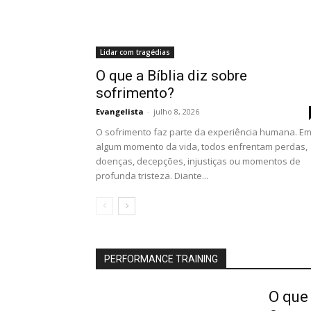
Lidar com tragédias
O que a Bíblia diz sobre
sofrimento?
Evangelista
-
julho 8, 2026
O sofrimento faz parte da experiência humana. E
algum momento da vida, todos enfrentam perdas,
doenças, decepções, injustiças ou momentos de
profunda tristeza. Diante...
PERFORMANCE TRAINING
O que 